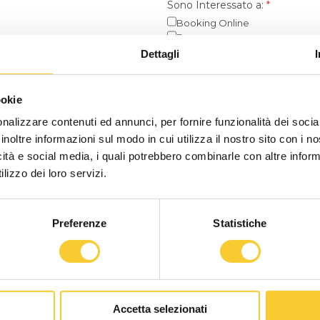
Sono Interessato a:
*
Booking Online
E-commerce
Punto Vendita | Segreteria
Dettagli
APP IOS
APP ANDROID
Sito Web
ookie
WOD Manager
nalizzare contenuti ed annunci, per fornire funzionalità dei socia
se si quale?
inoltre informazioni sul modo in cui utilizza il nostro sito con i 
icità e social media, i quali potrebbero combinarle con altre inform
lizzo dei loro servizi.
Preferenze
Statistiche
Accetta selezionati