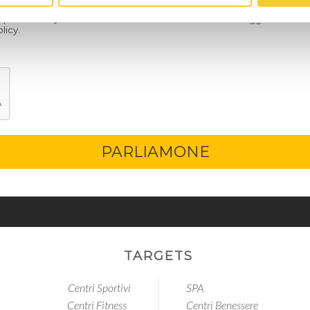
i personali. Questi dati non saranno utilizzati o forniti a soggetti terzi
licy.
PARLIAMONE
TARGETS
Centri Sportivi
SPA
Centri Fitness
Centri Benessere