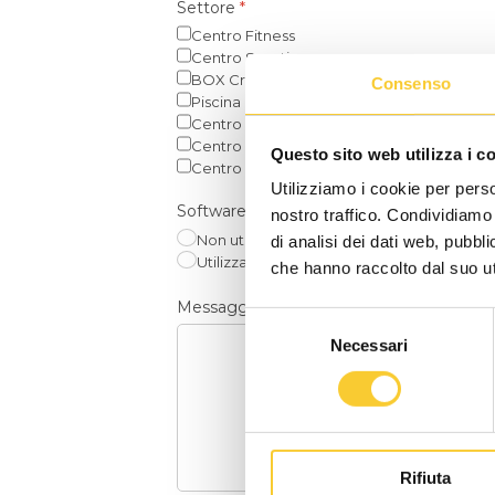
Settore
*
Centro Fitness
Centro Sportivo
BOX CrossFit®
Consenso
Piscina
Centro Wellness
Centro Benessere
Questo sito web utilizza i c
Centro Estetico
Utilizziamo i cookie per perso
Software Gestionale
*
nostro traffico. Condividiamo 
Non utilizzato
di analisi dei dati web, pubbl
Utilizzato
che hanno raccolto dal suo uti
Messaggio
Selezione
Necessari
del
consenso
Rifiuta