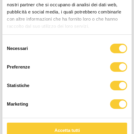
nostri partner che si occupano di analisi dei dati web,
se si quale?
pubblicità e social media, i quali potrebbero combinarle
con altre informazioni che ha fornito loro o che hanno
raccolto dal suo utilizzo dei loro servizi.
Accettazione Termini e Condizioni
*
Accetto i termini e le condizioni del servizio come
Selezione
da specifiche riportate alla pagina Termini &
Necessari
del
Condizioni di Vendita dei Servizi.
consenso
Accettazione Condizioni d'uso del Sito e
Preferenze
Piattaforma
*
Accetto le Condizioni d'uso del Sito e della
piattaforma ENIAPPS, come da specifiche
Statistiche
riportate nella pagina Condizioni d'uso del Sito e
della Piattaforma
Consenso Informato
*
Marketing
Richiedendo questa demo, autorizzi ENIA S.r.l. al
trattamento dei dati personali. Questi dati non
saranno utilizzati o forniti a soggetti terzi. Per
maggiori informazioni consultare la pagina Policy &
Privacy e Cookies Policy
Accetta tutti