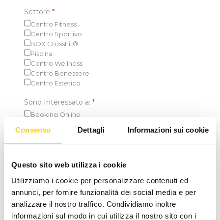
Settore
*
Centro Fitness
Centro Sportivo
BOX CrossFit®
Piscina
Centro Wellness
Centro Benessere
Centro Estetico
Sono Interessato a:
*
Booking Online
E-commerce
Consenso
Dettagli
Informazioni sui cookie
Punto Vendita | Segreteria
APP IOS
APP ANDROID
Sito Web
Questo sito web utilizza i cookie
WOD Manager
Utilizziamo i cookie per personalizzare contenuti ed
annunci, per fornire funzionalità dei social media e per
Software Gestionale
*
analizzare il nostro traffico. Condividiamo inoltre
Non utilizzato
Utilizzato
informazioni sul modo in cui utilizza il nostro sito con i